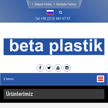
İletişim Formu
Haritada Yerimiz
Tel:
+90 (212) 683 07 07
Menü
Ürünlerimiz