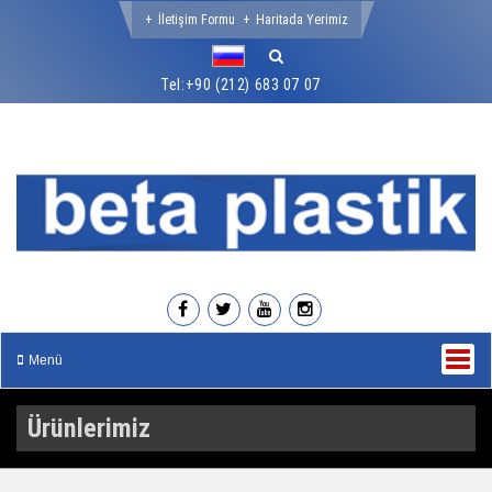
İletişim Formu
Haritada Yerimiz
Tel:
+90 (212) 683 07 07
Menü
Ürünlerimiz