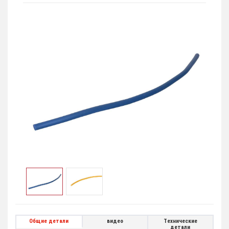
Общие детали
видео
Технические
детали